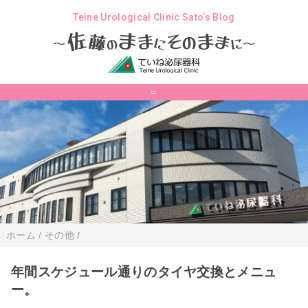
Teine Urological Clinic Sato’s Blog
ま
佐
ま
そ
ま
ま
藤
の
に
の
に
～
～
=
ホーム
/
その他
/
年間スケジュール通りのタイヤ交換とメニュ
ー。