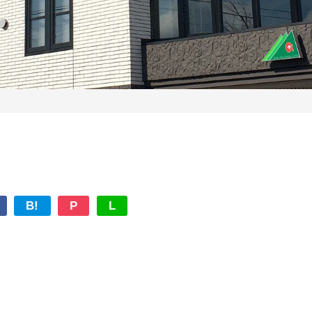
B!
P
L