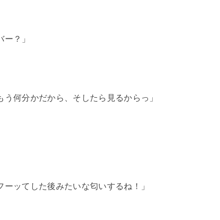
」
バー？」
もう何分かだから、そしたら見るからっ」
フーッてした後みたいな匂いするね！」