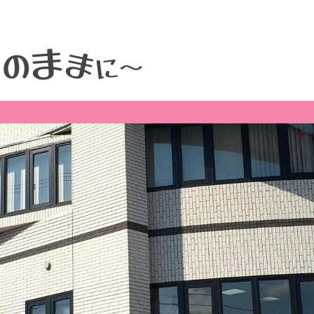
ま
そ
ま
の
に
～