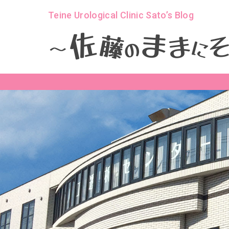
Teine Urological Clinic Sato’s Blog
ま
佐
ま
藤
に
の
～