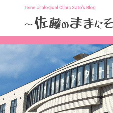
Teine Urological Clinic Sato’s Blog
ま
佐
ま
藤
に
の
～