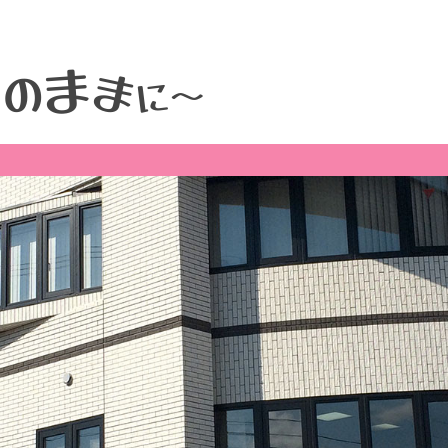
ま
そ
ま
の
に
～