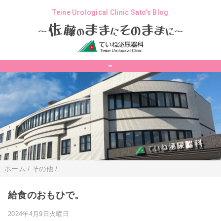
Teine Urological Clinic Sato’s Blog
ま
佐
ま
そ
ま
ま
藤
の
に
の
に
～
～
=
ホーム
/
その他
/
給食のおもひで。
2024年4月9日火曜日