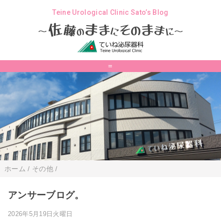
Teine Urological Clinic Sato’s Blog
ま
佐
ま
そ
ま
ま
藤
の
に
の
に
～
～
=
ホーム
/
その他
/
アンサーブログ。
2026年5月19日火曜日