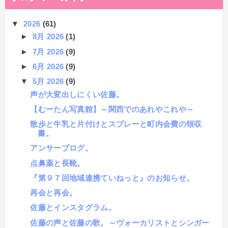
▼
2026
(61)
►
8月 2026
(1)
►
7月 2026
(9)
►
6月 2026
(9)
▼
5月 2026
(9)
声が大変出しにくい佐藤。
【むーたん写真館】～関西でのあれやこれや～
散歩と牛乳と片付けとスプレーと町内会費の領収
書。
アンサーブログ。
点鼻薬と長靴。
『第９７回地域連携ていねっと』のお知らせ。
再会と再会。
佐藤とインスタグラム。
佐藤の声と佐藤の歌。～ヴォーカリストとシンガー