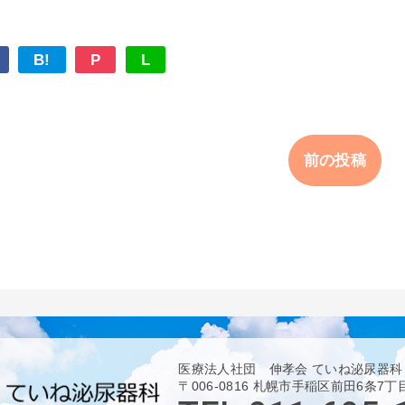
B!
P
L
前の投稿
医療法人社団 伸孝会 ていね泌尿器科
〒006-0816 札幌市手稲区前田6条7丁