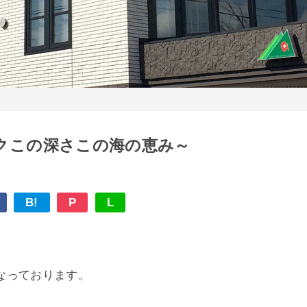
クこの深さこの海の恵み～
B!
P
L
なっております。