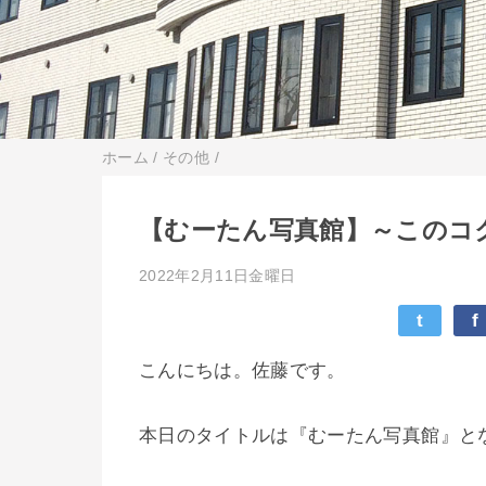
ホーム
/
その他
/
【むーたん写真館】～このコ
2022年2月11日金曜日
t
f
こんにちは。佐藤です。
本日のタイトルは『むーたん写真館』と