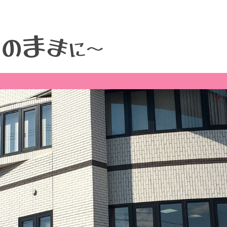
ま
そ
ま
の
に
～