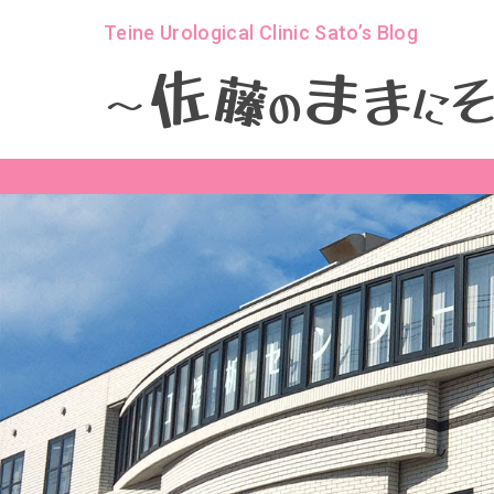
Teine Urological Clinic Sato’s Blog
ま
佐
ま
藤
に
の
～