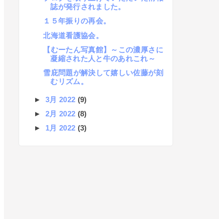
誌が発行されました。
１５年振りの再会。
北海道看護協会。
【むーたん写真館】～この濃厚さに
凝縮された人と牛のあれこれ～
雪庇問題が解決して嬉しい佐藤が刻
むリズム。
►
3月 2022
(9)
►
2月 2022
(8)
►
1月 2022
(3)