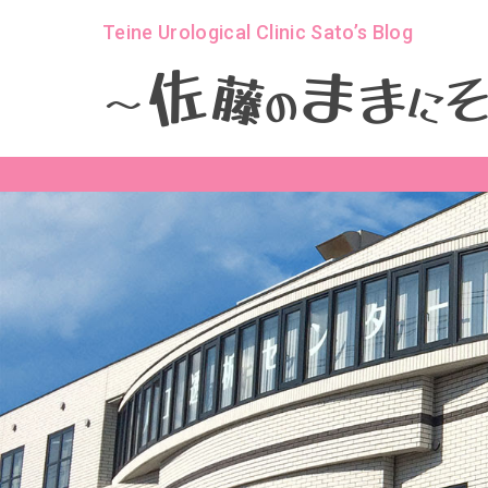
Teine Urological Clinic Sato’s Blog
ま
佐
ま
藤
に
の
～