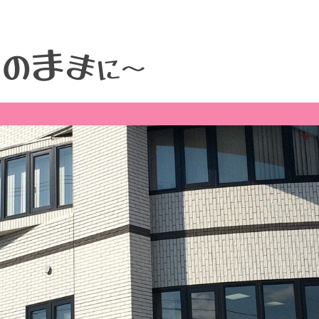
ま
そ
ま
の
に
～