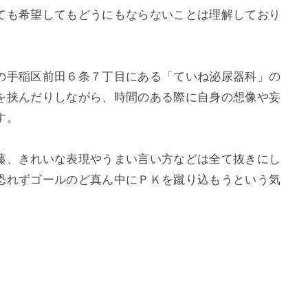
ても希望してもどうにもならないことは理解しており
の手稲区前田６条７丁目にある「ていね泌尿器科」の
を挟んだりしながら、時間のある際に自身の想像や妄
す。
藤、きれいな表現やうまい言い方などは全て抜きにし
恐れずゴールのど真ん中にＰＫを蹴り込もうという気