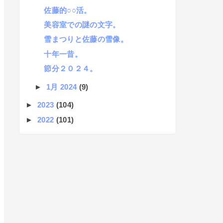
佐藤的○○活。
美容室での謎の文字。
雪まつりと佐藤の雪像。
十年一昔。
節分２０２４。
►
1月 2024
(9)
►
2023
(104)
►
2022
(101)