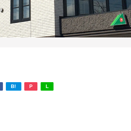
B!
P
L