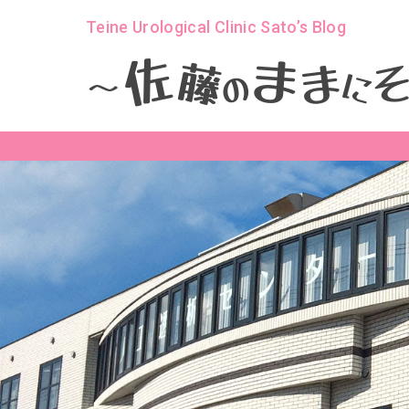
Teine Urological Clinic Sato’s Blog
ま
佐
ま
藤
に
の
～