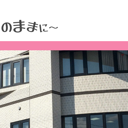
ま
そ
ま
の
に
～