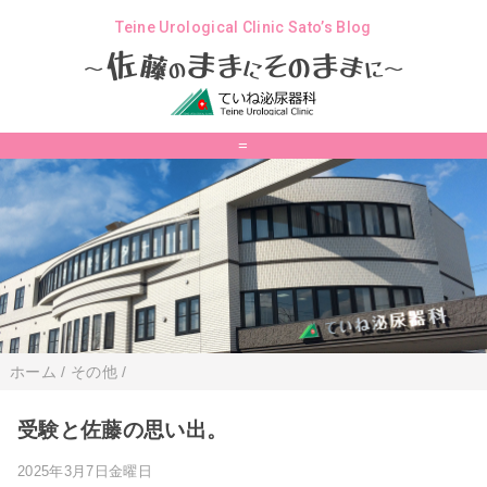
Teine Urological Clinic Sato’s Blog
ま
佐
ま
そ
ま
ま
藤
の
に
の
に
～
～
=
ホーム
/
その他
/
受験と佐藤の思い出。
2025年3月7日金曜日