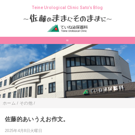
Teine Urological Clinic Sato’s Blog
ま
佐
ま
そ
ま
ま
藤
の
に
の
に
～
～
=
ホーム
/
その他
/
佐藤的あいうえお作文。
2025年4月8日火曜日