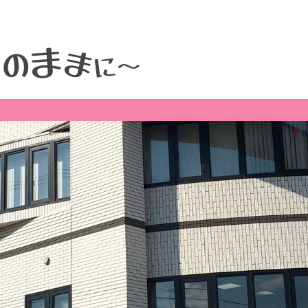
ま
そ
ま
の
に
～