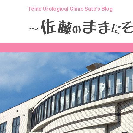
Teine Urological Clinic Sato’s Blog
ま
佐
ま
藤
に
の
～