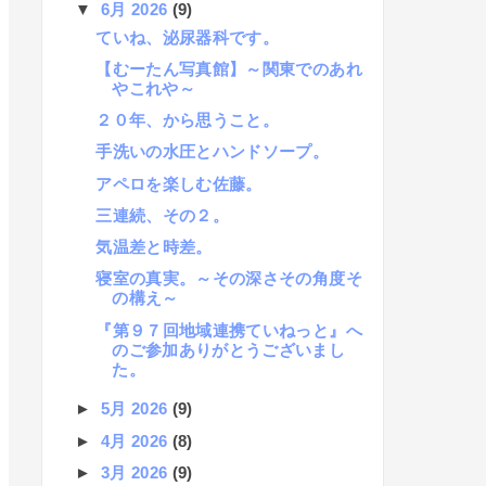
▼
6月 2026
(9)
ていね、泌尿器科です。
【むーたん写真館】～関東でのあれ
やこれや～
２０年、から思うこと。
手洗いの水圧とハンドソープ。
アペロを楽しむ佐藤。
三連続、その２。
気温差と時差。
寝室の真実。～その深さその角度そ
の構え～
『第９７回地域連携ていねっと』へ
のご参加ありがとうございまし
た。
►
5月 2026
(9)
►
4月 2026
(8)
►
3月 2026
(9)