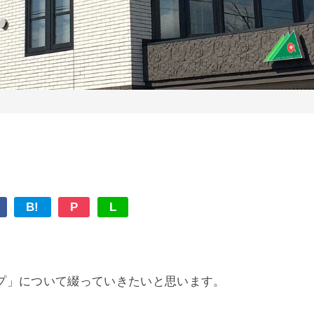
。
B!
P
L
プ」について綴っていきたいと思います。