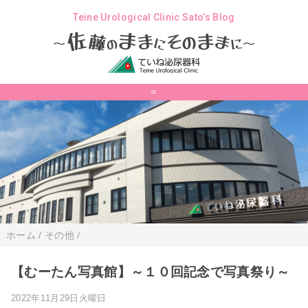
Teine Urological Clinic Sato’s Blog
ま
佐
ま
そ
ま
ま
藤
の
に
の
に
～
～
=
ホーム
/
その他
/
【むーたん写真館】～１０回記念で写真祭り～
2022年11月29日火曜日