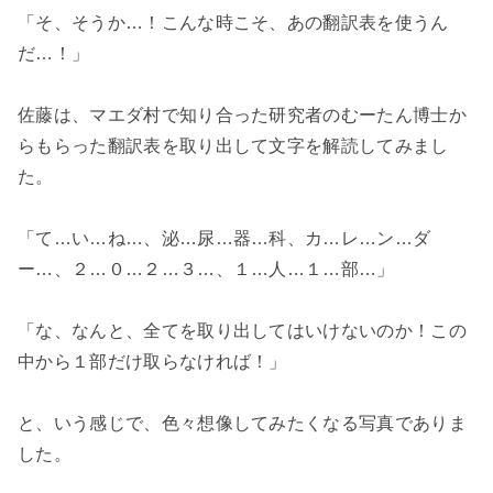
「そ、そうか…！こんな時こそ、あの翻訳表を使うん
だ…！」
佐藤は、マエダ村で知り合った研究者のむーたん博士か
らもらった翻訳表を取り出して文字を解読してみまし
た。
「て…い…ね…、泌…尿…器…科、カ…レ…ン…ダ
ー…、２…０…２…３…、１…人…１…部…」
「な、なんと、全てを取り出してはいけないのか！この
中から１部だけ取らなければ！」
と、いう感じで、色々想像してみたくなる写真でありま
した。